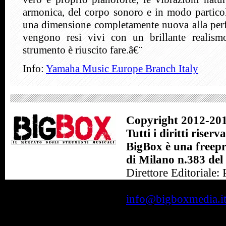
armonica, del corpo sonoro e in modo partico
una dimensione completamente nuova alla perf
vengono resi vivi con un brillante realis
strumento è riuscito fare.â€¨
Info:
Yamaha Music Europe Branch Italy
Copyright 2012-201
Tutti i diritti riserva
BigBox è una freepre
di Milano n.383 del
Direttore Editoriale:
BigBox Srl - Sede Le
info@bigboxmedia.i
Crediti: Niro Soluz
20011 Corbetta - MI -