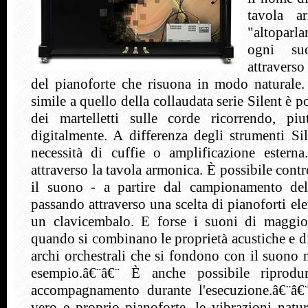
tavola a
"altoparl
ogni su
attravers
del pianoforte che risuona in modo naturale
simile a quello della collaudata serie Silent è p
dei martelletti sulle corde ricorrendo, pi
digitalmente. A differenza degli strumenti Sil
necessità di cuffie o amplificazione esterna
attraverso la tavola armonica. È possibile contr
il suono - a partire dal campionamento de
passando attraverso una scelta di pianoforti ele
un clavicembalo. E forse i suoni di maggio
quando si combinano le proprietà acustiche e di
archi orchestrali che si fondono con il suono n
esempio.â€¨â€¨ È anche possibile riprodurr
accompagnamento durante l'esecuzione.â€¨â€
vero e proprio pianoforte, le vibrazioni natur