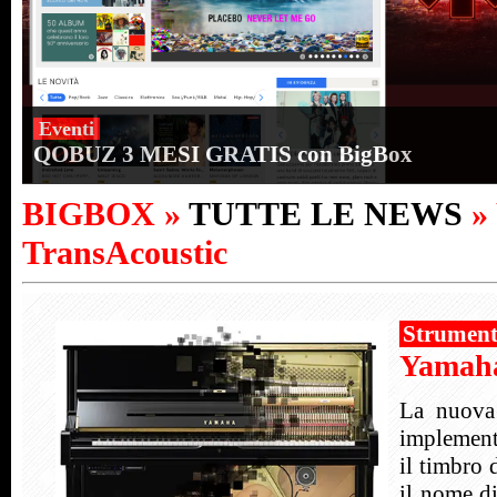
Eventi
QOBUZ 3 MESI GRATIS con BigBox
BIGBOX »
TUTTE LE NEWS
»
TransAcoustic
Strument
Yamaha
La nuova
implement
il timbro 
il nome di