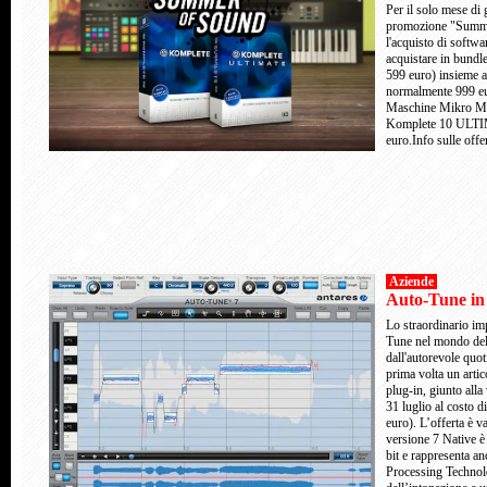
Per il solo mese di 
promozione "Summer
l'acquisto di softw
acquistare in bundl
599 euro) insieme
normalmente 999 eu
Maschine Mikro MKI
Komplete 10 ULTIM
euro.Info sulle offe
Aziende
Auto-Tune in 
Lo straordinario im
Tune nel mondo dell'
dall'autorevole quo
prima volta un arti
plug-in, giunto all
31 luglio al costo 
euro). L’offerta è 
versione 7 Native è
bit e rappresenta a
Processing Technol