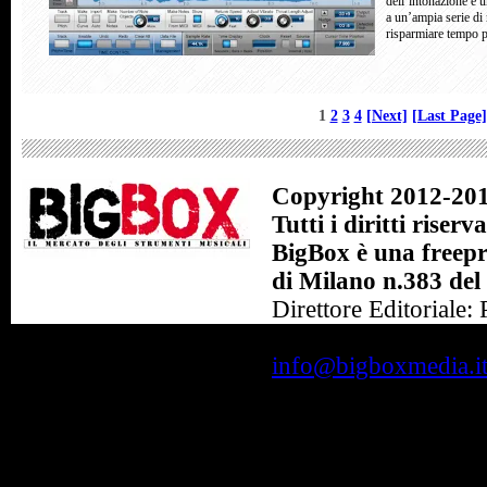
dell’intonazione e u
a un’ampia serie di
risparmiare tempo p
1
2
3
4
[Next]
[Last Page]
Copyright 2012-201
Tutti i diritti riserva
BigBox è una freepre
di Milano n.383 del
Direttore Editoriale:
BigBox Srl - Sede Le
info@bigboxmedia.i
Crediti: Niro Soluz
20011 Corbetta - MI -