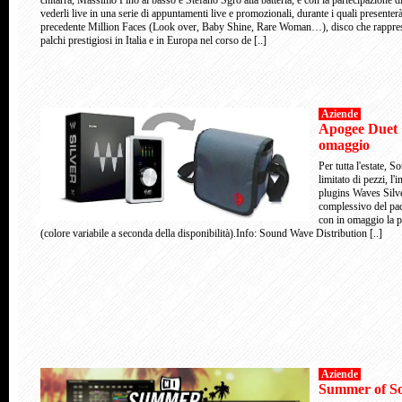
chitarra, Massimo Pino al basso e Stefano Sgrò alla batteria, e con la partecipazione di 
vederli live in una serie di appuntamenti live e promozionali, durante i quali presenterà 
precedente Million Faces (Look over, Baby Shine, Rare Woman…), disco che rappresent
palchi prestigiosi in Italia e in Europa nel corso de [..]
Aziende
Apogee Duet 
omaggio
Per tutta l'estate,
limitato di pezzi, l
plugins Waves Silve
complessivo del pacc
con in omaggio la p
(colore variabile a seconda della disponibilità).Info: Sound Wave Distribution [..]
Aziende
Summer of S