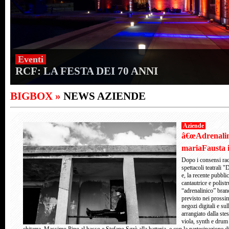
Eventi
RCF: LA FESTA DEI 70 ANNI
BIGBOX »
NEWS AZIENDE
Aziende
â€œAdrenaline
mariaFausta 
Dopo i consensi rac
spettacoli teatrali
e, la recente pubbli
cantautrice e polis
“adrenalinico” bran
previsto nei prossi
negozi digitali e sul
arrangiato dalla st
viola, synth e dru